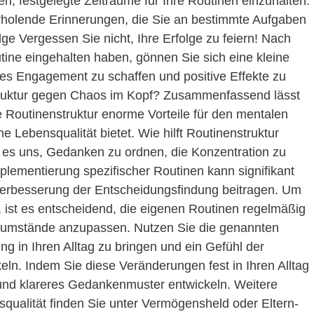
, festgelegte Zeiträume für Ihre Routinen einzuhalten.
rholende Erinnerungen, die Sie an bestimmte Aufgaben
lge Vergessen Sie nicht, Ihre Erfolge zu feiern! Nach
tine eingehalten haben, gönnen Sie sich eine kleine
ches Engagement zu schaffen und positive Effekte zu
nstruktur gegen Chaos im Kopf? Zusammenfassend lässt
e Routinenstruktur enorme Vorteile für den mentalen
 Lebensqualität bietet. Wie hilft Routinenstruktur
 es uns, Gedanken zu ordnen, die Konzentration zu
plementierung spezifischer Routinen kann signifikant
 Verbesserung der Entscheidungsfindung beitragen. Um
 ist es entscheidend, die eigenen Routinen regelmäßig
ensumstände anzupassen. Nutzen Sie die genannten
 in Ihren Alltag zu bringen und ein Gefühl der
ln. Indem Sie diese Veränderungen fest in Ihren Alltag
 und klareres Gedankenmuster entwickeln. Weitere
nsqualität finden Sie unter Vermögensheld oder Eltern-