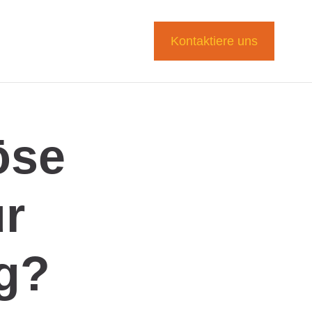
Kontaktiere uns
öse
r
g?