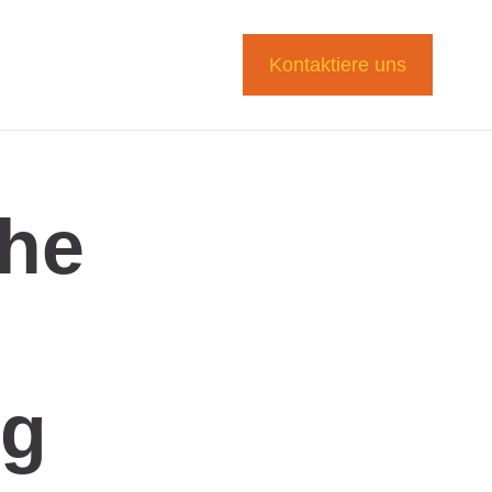
Kontaktiere uns
che
d
ng