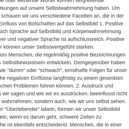
e oder wertende Wörter können tiefgreifende
irkungen auf unsere Selbstwahrnehmung haben. Um
 schauen wir uns verschiedene Facetten an, die in der
Einfluss von Botschaften auf das Selbstbild 1. Positive
 sich Sprache auf Selbstbild und Körperwahrnehmung
er und negativer Sprache ist aufschlussreich. Positive
r können unser Selbstwertgefühl stärken.
dass Menschen, die regelmäßig positive Bezeichnungen
res Selbstbewusstsein entwickeln. Demgegenüber haben
wie "dumm" oder "schwach", ernsthafte Folgen für unser
che negativen Einflüsse langfristig zu einem gesenkten
ischen Problemen führen können. 2. Ausdruck und
as wir sagen und wie wir es ausdrücken, beeinflusst nicht
s wahrnehmen, sondern auch, wie wir uns selbst sehen.
r "Überlebender" labeln, formen wir unser Selbstbild
sein, wenn es darum geht, schwere Zeiten zu
he ist ebenfalls entscheidend. Menschen, die in einer