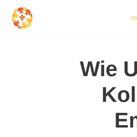
Bl
Wie U
Kol
E