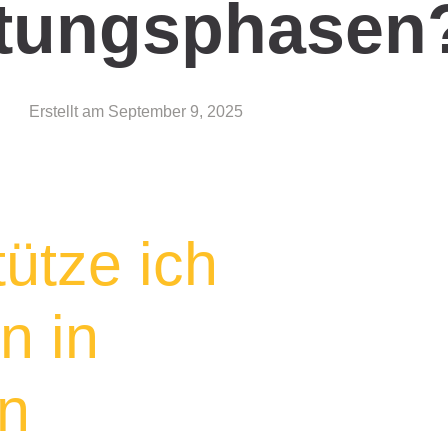
tungsphasen
Erstellt am
September 9, 2025
ütze ich
n in
en