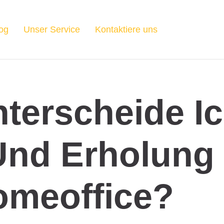
og
Unser Service
Kontaktiere uns
terscheide I
Und Erholung
omeoffice?