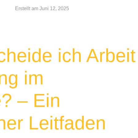
Erstellt am
Juni 12, 2025
heide ich Arbeit
ng im
? – Ein
her Leitfaden