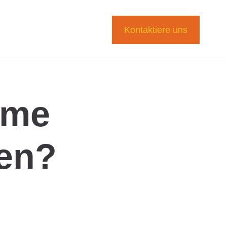
Kontaktiere uns
ume
den?