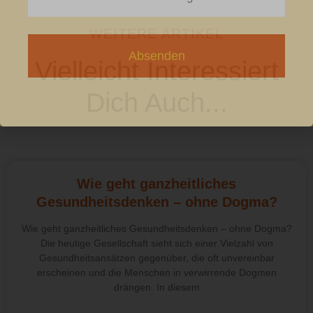
WEITERE ARTIKEL
Absenden
Vielleicht Interessiert
Dich Auch...
Wie geht ganzheitliches
Gesundheitsdenken – ohne Dogma?
Wie geht ganzheitliches Gesundheitsdenken – ohne Dogma?
Die heutige Gesellschaft sieht sich einer Vielzahl von
Gesundheitsansätzen gegenüber, die oft unvereinbar
erscheinen und die Menschen in verwirrende Dogmen
drängen. In diesem