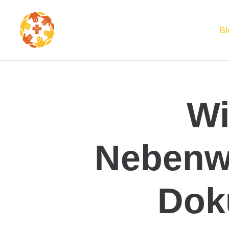
Bl
Wi
Nebenw
Dok