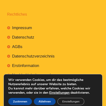
Rechtliches
Impressum
Datenschutz
AGBs
Datenschutzverzeichnis
Erstinformation
Nachhaltigkeitsverordnung
Wir verwenden Cookies, um dir das bestmögliche
Nutzererlebnis auf unserer Website zu bieten.
Du kannst mehr darüber erfahren, welche Cookies wir
verwenden, oder sie in den
Einstellungen
deaktivieren.
Mit
Erstellt NR-Webservices.de
© 2026
Zustimmen
Ablehnen
Einstellungen