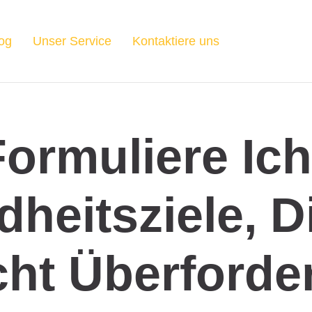
og
Unser Service
Kontaktiere uns
ormuliere Ich
heitsziele, D
cht Überforde