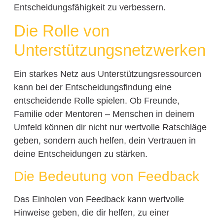
Entscheidungsfähigkeit zu verbessern.
Die Rolle von
Unterstützungsnetzwerken
Ein starkes Netz aus Unterstützungsressourcen
kann bei der Entscheidungsfindung eine
entscheidende Rolle spielen. Ob Freunde,
Familie oder Mentoren – Menschen in deinem
Umfeld können dir nicht nur wertvolle Ratschläge
geben, sondern auch helfen, dein Vertrauen in
deine Entscheidungen zu stärken.
Die Bedeutung von Feedback
Das Einholen von Feedback kann wertvolle
Hinweise geben, die dir helfen, zu einer