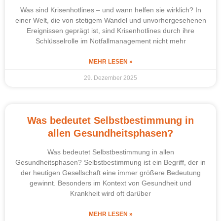
Was sind Krisenhotlines – und wann helfen sie wirklich? In
einer Welt, die von stetigem Wandel und unvorhergesehenen
Ereignissen geprägt ist, sind Krisenhotlines durch ihre
Schlüsselrolle im Notfallmanagement nicht mehr
MEHR LESEN »
29. Dezember 2025
Was bedeutet Selbstbestimmung in
allen Gesundheitsphasen?
Was bedeutet Selbstbestimmung in allen
Gesundheitsphasen? Selbstbestimmung ist ein Begriff, der in
der heutigen Gesellschaft eine immer größere Bedeutung
gewinnt. Besonders im Kontext von Gesundheit und
Krankheit wird oft darüber
MEHR LESEN »