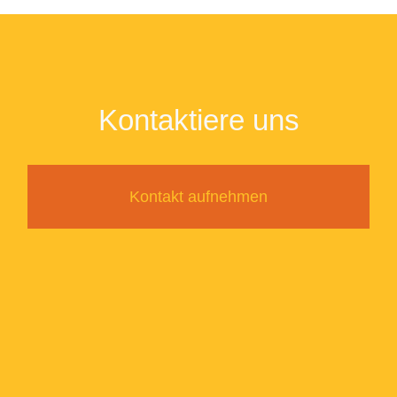
Kontaktiere uns
Kontakt aufnehmen