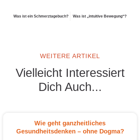
Was ist ein Schmerztagebuch?
Was ist „intuitive Bewegung“?
WEITERE ARTIKEL
Vielleicht Interessiert
Dich Auch...
Wie geht ganzheitliches
Gesundheitsdenken – ohne Dogma?