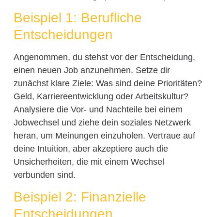
Beispiel 1: Berufliche
Entscheidungen
Angenommen, du stehst vor der Entscheidung,
einen neuen Job anzunehmen. Setze dir
zunächst klare Ziele: Was sind deine Prioritäten?
Geld, Karriereentwicklung oder Arbeitskultur?
Analysiere die Vor- und Nachteile bei einem
Jobwechsel und ziehe dein soziales Netzwerk
heran, um Meinungen einzuholen. Vertraue auf
deine Intuition, aber akzeptiere auch die
Unsicherheiten, die mit einem Wechsel
verbunden sind.
Beispiel 2: Finanzielle
Entscheidungen