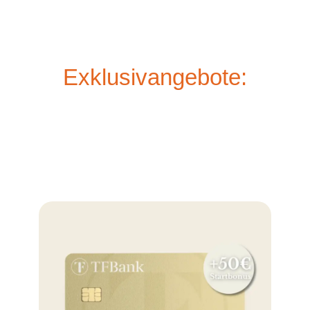
Exklusivangebote: