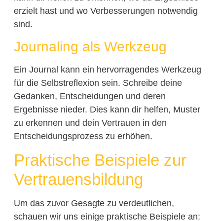
erzielt hast und wo Verbesserungen notwendig
sind.
Journaling als Werkzeug
Ein Journal kann ein hervorragendes Werkzeug
für die Selbstreflexion sein. Schreibe deine
Gedanken, Entscheidungen und deren
Ergebnisse nieder. Dies kann dir helfen, Muster
zu erkennen und dein Vertrauen in den
Entscheidungsprozess zu erhöhen.
Praktische Beispiele zur
Vertrauensbildung
Um das zuvor Gesagte zu verdeutlichen,
schauen wir uns einige praktische Beispiele an: