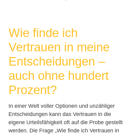
Wie finde ich
Vertrauen in meine
Entscheidungen –
auch ohne hundert
Prozent?
In einer Welt voller Optionen und unzähliger
Entscheidungen kann das Vertrauen in die
eigene Urteilsfähigkeit oft auf die Probe gestellt
werden. Die Frage „Wie finde ich Vertrauen in