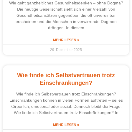
Wie geht ganzheitliches Gesundheitsdenken – ohne Dogma?
Die heutige Gesellschaft sieht sich einer Vielzahl von
Gesundheitsansätzen gegenüber, die oft unvereinbar
erscheinen und die Menschen in verwirrende Dogmen
drängen. In diesem
MEHR LESEN »
29. Dezember 2025
Wie finde ich Selbstvertrauen trotz
Einschränkungen?
Wie finde ich Selbstvertrauen trotz Einschränkungen?
Einschränkungen können in vielen Formen auftreten – sei es
körperlich, emotional oder sozial. Dennoch bleibt die Frage:
Wie finde ich Selbstvertrauen trotz Einschränkungen? In
MEHR LESEN »