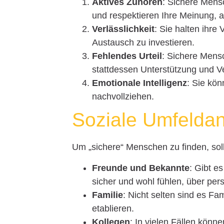
Aktives Zuhören
: Sichere Mens
und respektieren Ihre Meinung, a
Verlässlichkeit
: Sie halten ihre
Austausch zu investieren.
Fehlendes Urteil
: Sichere Mensc
stattdessen Unterstützung und V
Emotionale Intelligenz
: Sie kö
nachvollziehen.
Soziale Umfelda
Um „sichere“ Menschen zu finden, soll
Freunde und Bekannte
: Gibt e
sicher und wohl fühlen, über pe
Familie
: Nicht selten sind es Fa
etablieren.
Kollegen
: In vielen Fällen könn