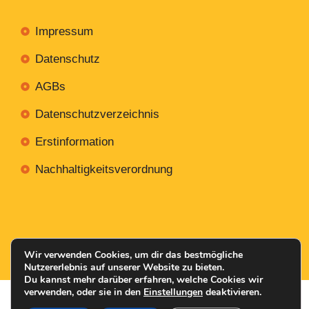
Impressum
Datenschutz
AGBs
Datenschutzverzeichnis
Erstinformation
Nachhaltigkeitsverordnung
Mit
Erstellt NR-Webservices.de
© 2026
Wir verwenden Cookies, um dir das bestmögliche
Nutzererlebnis auf unserer Website zu bieten.
Du kannst mehr darüber erfahren, welche Cookies wir
verwenden, oder sie in den
Einstellungen
deaktivieren.