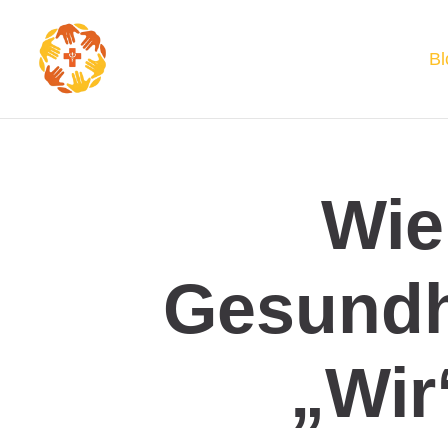
Bl
Wie
Gesundh
„Wir