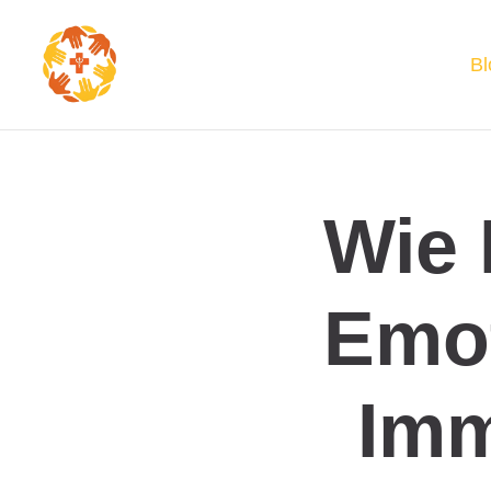
Bl
Wie 
Emo
Im