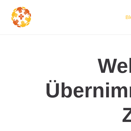
Bl
We
Übernim