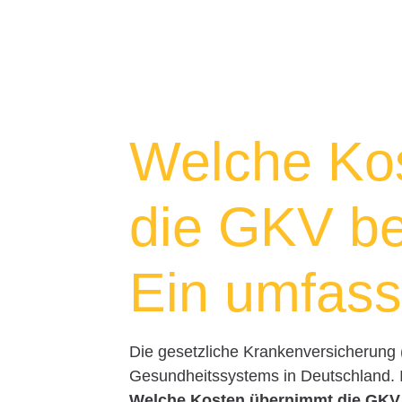
Welche Ko
die GKV b
Ein umfass
Die gesetzliche Krankenversicherung (
Gesundheitssystems in Deutschland. In
Welche Kosten übernimmt die GKV