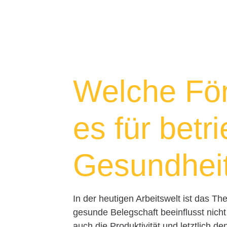
Welche För
es für betr
Gesundhei
In der heutigen Arbeitswelt ist das T
gesunde Belegschaft beeinflusst nicht
auch die Produktivität und letztlich de