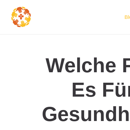
Bl
Welche 
Es Fü
Gesundh