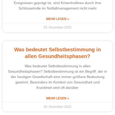
Ereignissen geprägt ist, sind Krisenhotlines durch ihre
Schlüsselrolle im Notfallmanagement nicht mehr
MEHR LESEN »
29. Dezember 2025
Was bedeutet Selbstbestimmung in
allen Gesundheitsphasen?
Was bedeutet Selbstbestimmung in allen
Gesundheitsphasen? Selbstbestimmung ist ein Begriff, der in
der heutigen Gesellschaft eine immer größere Bedeutung
gewinnt. Besonders im Kontext von Gesundheit und
Krankheit wird oft darüber
MEHR LESEN »
28. Dezember 2025