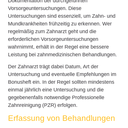
Dokumentation der durchgeführten
Vorsorgeuntersuchungen. Diese
Untersuchungen sind essenziell, um Zahn- und
Mundkrankheiten frühzeitig zu erkennen. Wer
regelmäßig zum Zahnarzt geht und die
erforderlichen Vorsorgeuntersuchungen
wahrnimmt, erhält in der Regel eine bessere
Leistung bei zahnmedizinischen Behandlungen.
Der Zahnarzt trägt dabei Datum, Art der
Untersuchung und eventuelle Empfehlungen im
Bonusheft ein. In der Regel sollten mindestens
einmal jährlich eine Untersuchung und die
gegebenenfalls notwendige Professionelle
Zahnreinigung (PZR) erfolgen.
Erfassung von Behandlungen