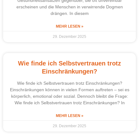
Gesundheitsansätzen gegenüber, die oft unvereinbar
erscheinen und die Menschen in verwirrende Dogmen
drängen. In diesem
MEHR LESEN »
29. Dezember 2025
Wie finde ich Selbstvertrauen trotz
Einschränkungen?
Wie finde ich Selbstvertrauen trotz Einschränkungen?
Einschränkungen können in vielen Formen auftreten – sei es
körperlich, emotional oder sozial. Dennoch bleibt die Frage:
Wie finde ich Selbstvertrauen trotz Einschränkungen? In
MEHR LESEN »
29. Dezember 2025