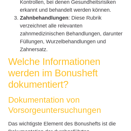
Kontrollen, bei denen Gesundheitsrisiken
erkannt und behandelt werden können.
Zahnbehandlungen
: Diese Rubrik
verzeichnet alle relevanten
zahnmedizinischen Behandlungen, darunter
Füllungen, Wurzelbehandlungen und
Zahnersatz.
Welche Informationen
werden im Bonusheft
dokumentiert?
Dokumentation von
Vorsorgeuntersuchungen
Das wichtigste Element des Bonushefts ist die