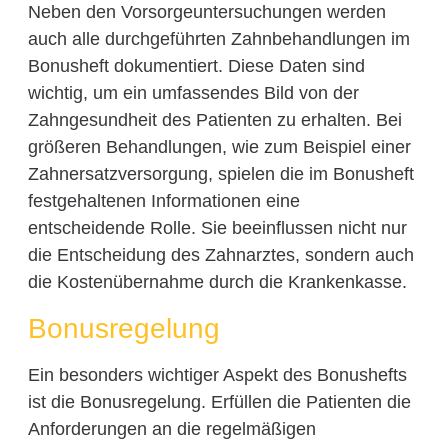
Neben den Vorsorgeuntersuchungen werden
auch alle durchgeführten Zahnbehandlungen im
Bonusheft dokumentiert. Diese Daten sind
wichtig, um ein umfassendes Bild von der
Zahngesundheit des Patienten zu erhalten. Bei
größeren Behandlungen, wie zum Beispiel einer
Zahnersatzversorgung, spielen die im Bonusheft
festgehaltenen Informationen eine
entscheidende Rolle. Sie beeinflussen nicht nur
die Entscheidung des Zahnarztes, sondern auch
die Kostenübernahme durch die Krankenkasse.
Bonusregelung
Ein besonders wichtiger Aspekt des Bonushefts
ist die Bonusregelung. Erfüllen die Patienten die
Anforderungen an die regelmäßigen