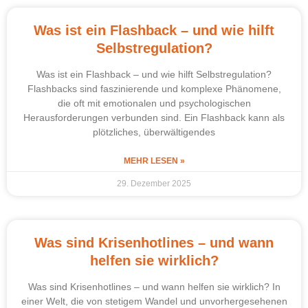
Was ist ein Flashback – und wie hilft
Selbstregulation?
Was ist ein Flashback – und wie hilft Selbstregulation?
Flashbacks sind faszinierende und komplexe Phänomene,
die oft mit emotionalen und psychologischen
Herausforderungen verbunden sind. Ein Flashback kann als
plötzliches, überwältigendes
MEHR LESEN »
29. Dezember 2025
Was sind Krisenhotlines – und wann
helfen sie wirklich?
Was sind Krisenhotlines – und wann helfen sie wirklich? In
einer Welt, die von stetigem Wandel und unvorhergesehenen