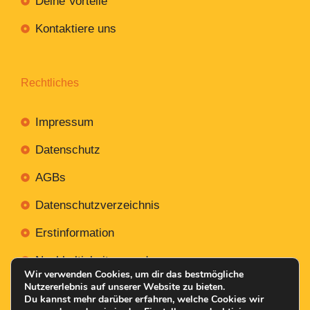
Deine Vorteile
Kontaktiere uns
Rechtliches
Impressum
Datenschutz
AGBs
Datenschutzverzeichnis
Erstinformation
Nachhaltigkeitsverordnung
Wir verwenden Cookies, um dir das bestmögliche
Nutzererlebnis auf unserer Website zu bieten.
Du kannst mehr darüber erfahren, welche Cookies wir