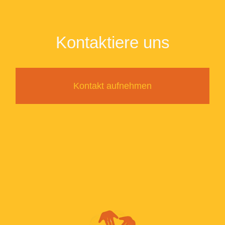
Kontaktiere uns
Kontakt aufnehmen