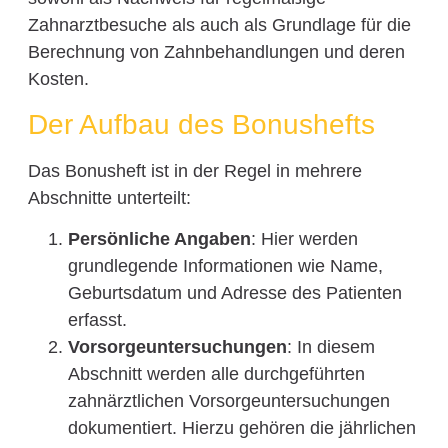
Zahnarztbesuche als auch als Grundlage für die
Berechnung von Zahnbehandlungen und deren
Kosten.
Der Aufbau des Bonushefts
Das Bonusheft ist in der Regel in mehrere
Abschnitte unterteilt:
Persönliche Angaben
: Hier werden
grundlegende Informationen wie Name,
Geburtsdatum und Adresse des Patienten
erfasst.
Vorsorgeuntersuchungen
: In diesem
Abschnitt werden alle durchgeführten
zahnärztlichen Vorsorgeuntersuchungen
dokumentiert. Hierzu gehören die jährlichen