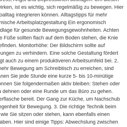
rken, ist es wichtig, sich regelmäßig zu bewegen. Hier
oalltag integrieren können. Alltagstipps für mehr
ische Arbeitsplatzgestaltung Ein ergonomisch
Grundlage für gesunde Bewegungsgewohnheiten. Achten
re Füße sollten flach auf dem Boden stehen, die Knie
efinden. Monitorhöhe: Der Bildschirm sollte auf
gen zu verhindern. Eine solche Gestaltung fördert
ägt auch zu einem produktiveren Arbeitsumfeld bei. 2.
hr Bewegung am Schreibtisch zu erreichen, sind
en Sie jede Stunde eine kurze 5- bis 10-minütige
nnen Sie folgendermaßen aktiv bleiben: Stehen oder
 zu dehnen oder eine Runde um das Büro zu gehen.
serflasche bereit. Der Gang zur Küche, um Nachschub
egenheit für Bewegung. 3. Die richtige Technik beim
wie Sie sitzen oder stehen, kann ebenfalls einen
haben. Hier sind einige Tipps: Abwechslung zwischen