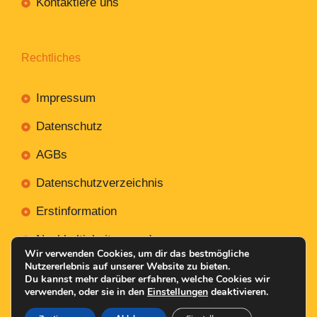
Kontaktiere uns
Rechtliches
Impressum
Datenschutz
AGBs
Datenschutzverzeichnis
Erstinformation
Nachhaltigkeitsverordnung
Wir verwenden Cookies, um dir das bestmögliche
Nutzererlebnis auf unserer Website zu bieten.
Du kannst mehr darüber erfahren, welche Cookies wir
verwenden, oder sie in den
Einstellungen
deaktivieren.
Mit
Erstellt NR-Webservices.de
© 2026