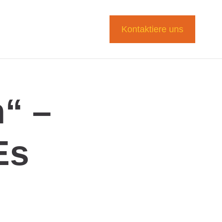
Kontaktiere uns
h“ –
Es