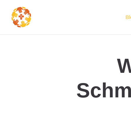
Bl
W
Schm