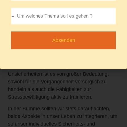
Risikominderung als auch die Entwicklung
innerer Stärke umfasst.
Durch das Verständnis und die Integration von
präventiven Maßnahmen, wie etwa einer
Wohngebäudeversicherung oder einer
Absenden
Arbeitskraftabsicherung, können wir unser Leben
proaktiv gestalten und gleichzeitig die Resilienz
entwickeln, um besser mit unerwarteten
Herausforderungen umzugehen. In Zeiten von
Unsicherheiten ist es von großer Bedeutung,
sowohl für die Vergangenheit vorsorglich zu
handeln als auch die Fähigkeiten zur
Stressbewältigung aktiv zu trainieren.
In der Summe sollten wir stets darauf achten,
beide Aspekte in unser Leben zu integrieren, um
so unser individuelles Sicherheits- und