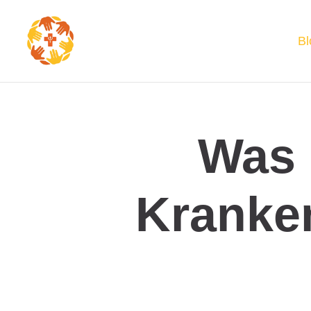
Bl
Was 
Kranke