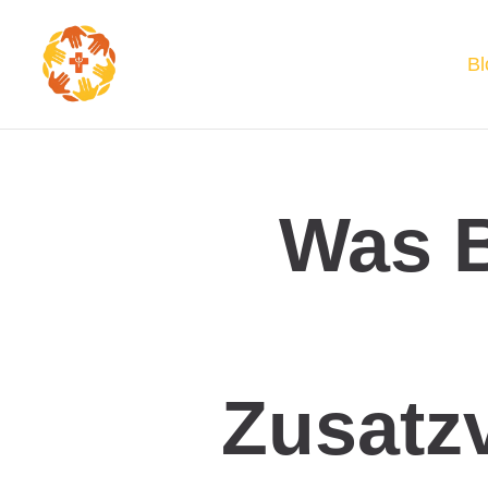
Bl
Was B
Zusatz