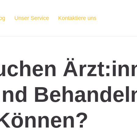
og
Unser Service
Kontaktiere uns
chen Ärzt:in
nd Behandel
Können?