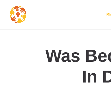
Bl
Was Bed
In 