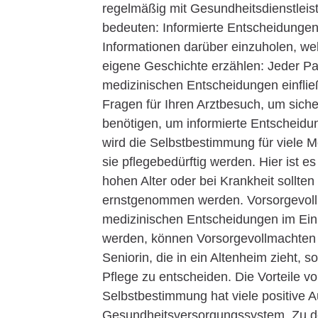
regelmäßig mit Gesundheitsdienstleis
bedeuten: Informierte Entscheidungen t
Informationen darüber einzuholen, w
eigene Geschichte erzählen: Jeder Pat
medizinischen Entscheidungen einfließe
Fragen für Ihren Arztbesuch, um sicher
benötigen, um informierte Entscheidung
wird die Selbstbestimmung für viele
sie pflegebedürftig werden. Hier ist 
hohen Alter oder bei Krankheit sollt
ernstgenommen werden. Vorsorgevollm
medizinischen Entscheidungen im Ein
werden, können Vorsorgevollmachten u
Seniorin, die in ein Altenheim zieht, 
Pflege zu entscheiden. Die Vorteile
Selbstbestimmung hat viele positive 
Gesundheitsversorgungssystem. Zu de