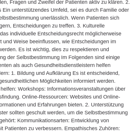
hlen, Fragen und Zweifel der Patienten aktiv zu klären. 2.
 Ein unterstützendes Umfeld, sei es durch Familie oder
Selbstbestimmung unerlässlich. Wenn Patienten sich
ögern, Entscheidungen zu treffen. 3. Kulturelle
 das individuelle Entscheidungsrecht möglicherweise
Art und Weise beeinflussen, wie Entscheidungen im
den. Es ist wichtig, dies zu respektieren und
ung der Selbstbestimmung Im Folgenden sind einige
ienten als auch Gesundheitsdienstleistern helfen
rn: 1. Bildung und Aufklärung Es ist entscheidend,
sundheitlichen Möglichkeiten informiert werden.
elfen: Workshops: Informationsveranstaltungen über
findung. Online-Ressourcen: Websites und Online-
formationen und Erfahrungen bieten. 2. Unterstützung
ster sollten geschult werden, um die Selbstbestimmung
u gehört: Kommunikationsarten: Entwicklung von
it Patienten zu verbessern. Empathisches Zuhören: