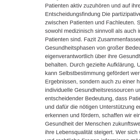
Patienten aktiv zuzuhören und auf ihr
Entscheidungsfindung Die partizipati
zwischen Patienten und Fachleuten. 
sowohl medizinisch sinnvoll als auch
Patienten sind. Fazit Zusammenfassen
Gesundheitsphasen von großer Bedeut
eigenverantwortlich über ihre Gesundh
behalten. Durch gezielte Aufklärung, 
kann Selbstbestimmung gefördert wer
Ergebnissen, sondern auch zu einer höh
individuelle Gesundheitsressourcen u
entscheidender Bedeutung, dass Patie
und dafür die nötigen Unterstützung 
erkennen und fördern, schaffen wir ein
Gesundheit der Menschen zukunftswei
ihre Lebensqualität steigert. Wer sic