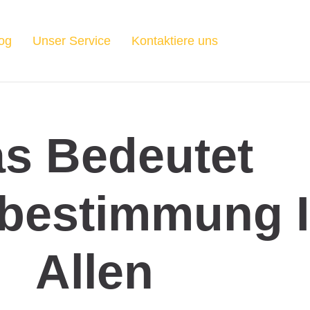
og
Unser Service
Kontaktiere uns
s Bedeutet
tbestimmung 
Allen