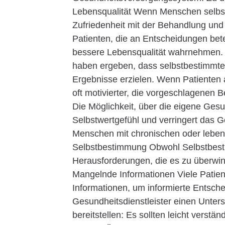
Lebensqualität Wenn Menschen selbst 
Zufriedenheit mit der Behandlung und 
Patienten, die an Entscheidungen bete
bessere Lebensqualität wahrnehmen.
haben ergeben, dass selbstbestimmte 
Ergebnisse erzielen. Wenn Patienten ak
oft motivierter, die vorgeschlagenen 
Die Möglichkeit, über die eigene Gesun
Selbstwertgefühl und verringert das Gef
Menschen mit chronischen oder lebe
Selbstbestimmung Obwohl Selbstbestim
Herausforderungen, die es zu überwind
Mangelnde Informationen Viele Patien
Informationen, um informierte Entsche
Gesundheitsdienstleister einen Unter
bereitstellen: Es sollten leicht verst