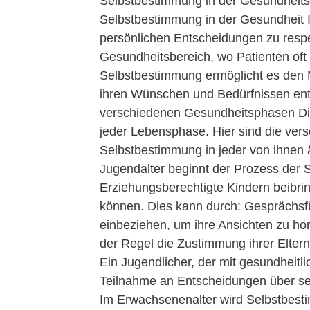
Selbstbestimmung in der Gesundheits
Selbstbestimmung in der Gesundheit 
persönlichen Entscheidungen zu respek
Gesundheitsbereich, wo Patienten of
Selbstbestimmung ermöglicht es den M
ihren Wünschen und Bedürfnissen ent
verschiedenen Gesundheitsphasen Die
jeder Lebensphase. Hier sind die ver
Selbstbestimmung in jeder von ihnen 
Jugendalter beginnt der Prozess der S
Erziehungsberechtigte Kindern beibrin
können. Dies kann durch: Gesprächsf
einbeziehen, um ihre Ansichten zu h
der Regel die Zustimmung ihrer Eltern,
Ein Jugendlicher, der mit gesundheitli
Teilnahme an Entscheidungen über se
Im Erwachsenenalter wird Selbstbest