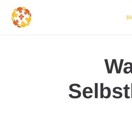
Bl
Wa
Selbs