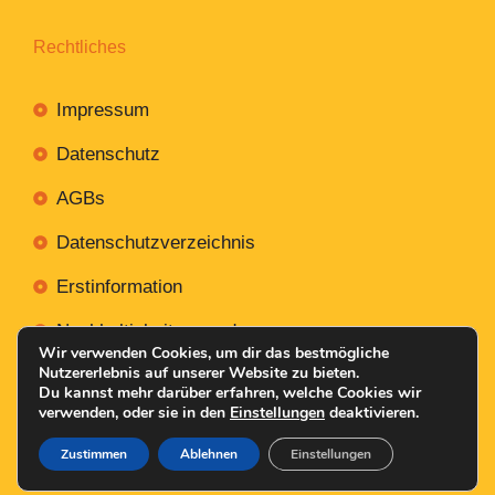
Rechtliches
Impressum
Datenschutz
AGBs
Datenschutzverzeichnis
Erstinformation
Nachhaltigkeitsverordnung
Wir verwenden Cookies, um dir das bestmögliche
Nutzererlebnis auf unserer Website zu bieten.
Du kannst mehr darüber erfahren, welche Cookies wir
verwenden, oder sie in den
Einstellungen
deaktivieren.
Mit
Erstellt NR-Webservices.de
© 2026
Zustimmen
Ablehnen
Einstellungen