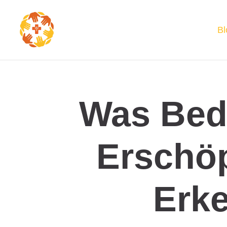
Bl
Was Bed
Erschö
Erke