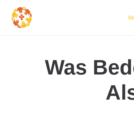
Bl
Was Bed
Al